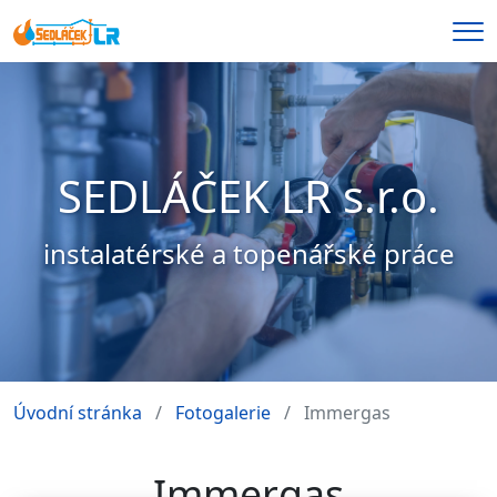
Me
SEDLÁČEK LR s.r.o.
instalatérské a topenářské práce
Úvodní stránka
Fotogalerie
Immergas
Immergas